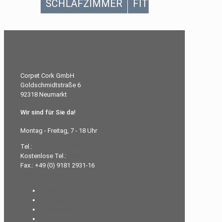
SCHLAFZIMMER
FITNESSSTUDIO
Corpet Cork GmbH
Goldschmidtstraße 6
92318 Neumarkt
Wir sind für Sie da!
Montag - Freitag, 7 - 18 Uhr
Tel.:
+49 (0) 9181 2931-0
Kostenlose Tel.:
0800-26 77 383
Fax.: +49 (0) 9181 2931-16
info@corpet.de
Home
Produkte
Downloads
Unternehmen