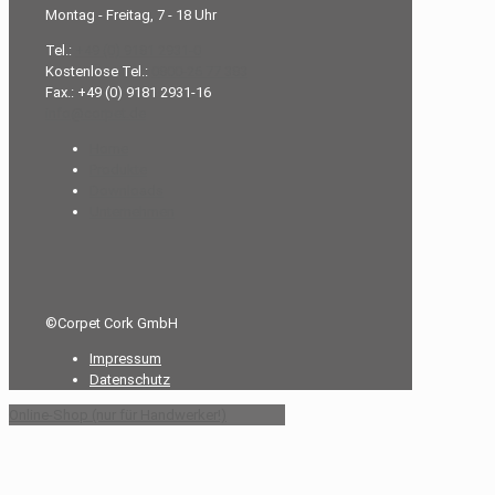
Montag - Freitag, 7 - 18 Uhr
Tel.:
+49 (0) 9181 2931-0
Kostenlose Tel.:
0800-26 77 383
Fax.: +49 (0) 9181 2931-16
info@corpet.de
Home
Produkte
Downloads
Unternehmen
©Corpet Cork GmbH
Impressum
Datenschutz
Online-Shop (nur für Handwerker!)