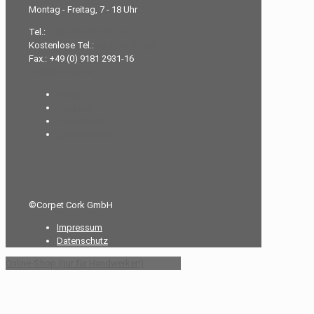
Montag - Freitag, 7 - 18 Uhr
Tel.:
+49 (0) 9181 2931-0
Kostenlose Tel.:
0800-26 77 383
Fax.: +49 (0) 9181 2931-16
info@corpet.de
Home
Produkte
Downloads
Unternehmen
©Corpet Cork GmbH
Impressum
Datenschutz
Online-Shop (nur für Handwerker!)